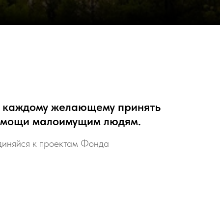
 каждому желающему принять
помощи малоимущим людям.
иняйся к проектам Фонда
хождение - Магрифат
форму и мы с вами свяжемся.